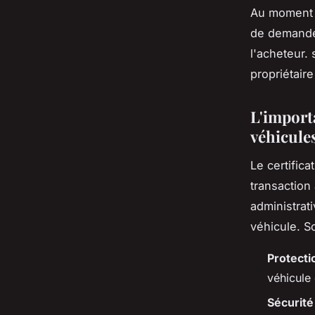
Au moment o
de demande 
l'acheteur.
propriétaire
L'import
véhicule
Le certific
transaction
administrat
véhicule. S
Protecti
véhicule 
Sécurité