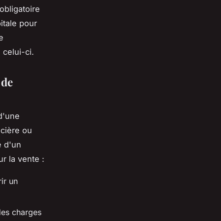
obligatoire
itale pour
e
 celui-ci.
 de
'une
cière ou
e d'un
r la vente :
ir un
 des charges