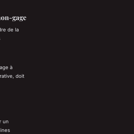
 non-gage
re de la
s
gage à
ative, doit
r un
aines