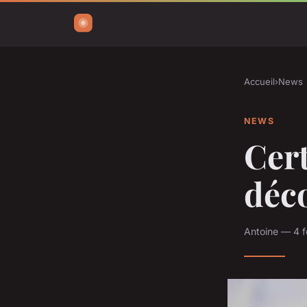
Accueil
›
News
NEWS
Cert
déc
Antoine — 4 f