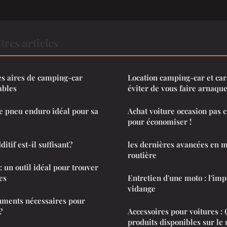
res articles
les aires de camping-car
Location camping-car et ca
ables
éviter de vous faire arnaque
e pneu enduro idéal pour sa
Achat voiture occasion pas c
pour économiser !
ditif est-il suffisant?
les dernières avancées en m
routière
 un outil idéal pour trouver
es
Entretien d'une moto : l'imp
vidange
uments nécessaires pour
?
Accessoires pour voitures : 
produits disponibles sur le