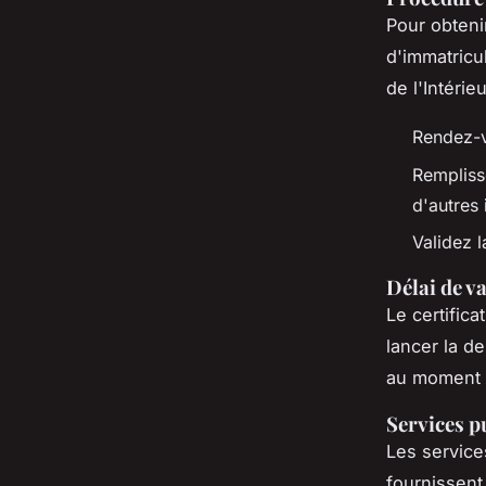
Pour obteni
d'immatricu
de l'Intérie
Rendez-v
Remplisse
d'autres 
Validez 
Délai de v
Le certific
lancer la d
au moment d
Services pu
Les services
fournissent