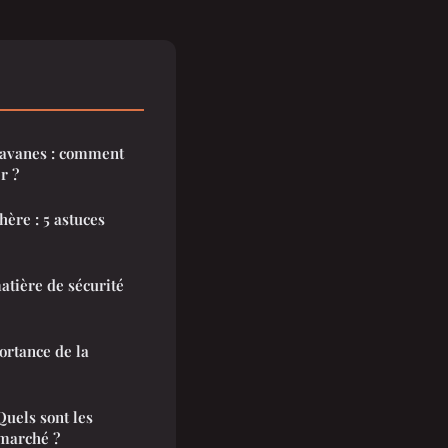
ravanes : comment
r ?
hère : 5 astuces
atière de sécurité
ortance de la
Quels sont les
 marché ?