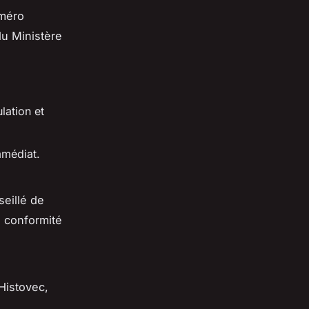
uméro
du Ministère
lation et
mmédiat.
nseillé de
a conformité
'Histovec,