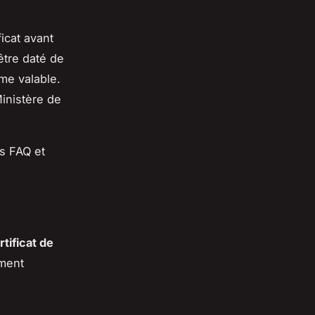
ficat avant
être daté de
me valable.
Ministère de
s FAQ et
rtificat de
ement